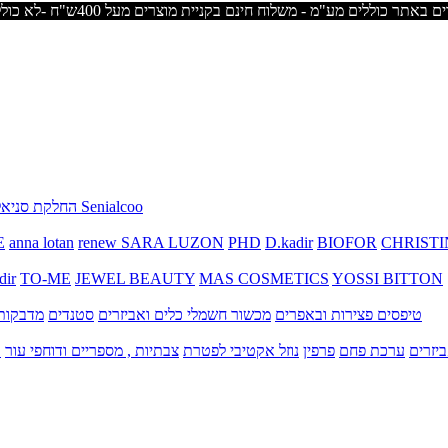
החלקת סניאלקו Senialcoo
E
anna lotan
renew
SARA LUZON
PHD
D.kadir
BIOFOR
CHRISTI
dir
TO-ME
JEWEL BEAUTY
MAS COSMETICS
YOSSI BITTON
טיפסים
פצירות ובאפרים
מכשור חשמלי
כלים ואביזרים
סטנדים
מדבקות 
יזרים
ערכת פחם
פרפין
נוזל אקטיבי לפטרת
צבתיות , מספריים ודוחפי עור
ק