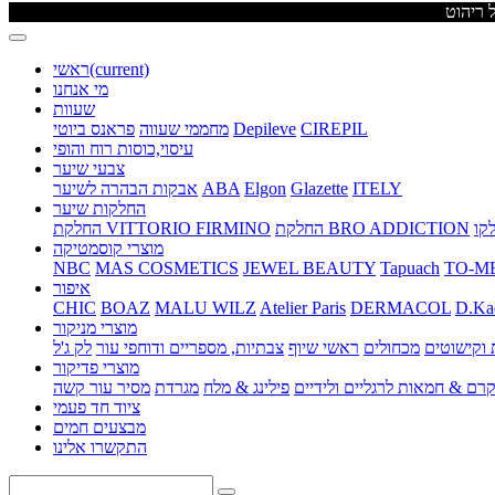
(current)
ראשי
מי אנחנו
שעוות
CIREPIL
Depileve
מחממי שעווה
פראנס ביוטי
עיסוי,כוסות רוח והופי
צבעי שיער
ITELY
Glazette
Elgon
ABA
אבקות הבהרה לשיער
החלקות שיער
החלקת BRO ADDICTION
החלקת VITTORIO FIRMINO
מוצרי קוסמטיקה
NBC
MAS COSMETICS
JEWEL BEAUTY
Tapuach
TO-M
איפור
CHIC
BOAZ
MALU WILZ
Atelier Paris
DERMACOL
D.Ka
מוצרי מניקור
וקישוטים
מכחולים
ראשי שיוף
צבתיות, מספריים ודוחפי עור
לק ג'ל
מוצרי פדיקור
רם & חמאות לרגליים ולידיים
פילינג & מלח
מגרדת
מסיר עור קשה
ציוד חד פעמי
מבצעים חמים
התקשרו אלינו