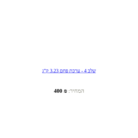
שלב 4 - ערכת פחם 3.23 ק”ג
המחיר:
₪ 400