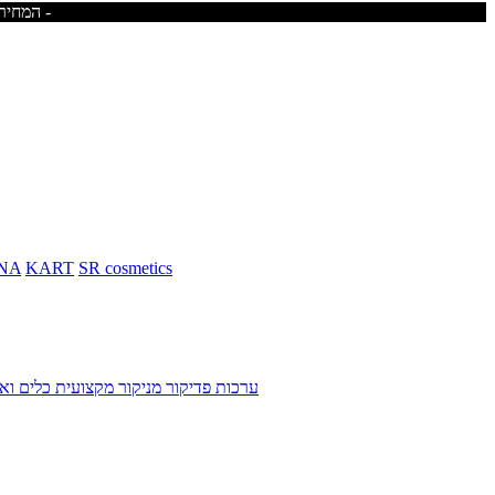
המחירים באתר כוללים מע"מ - משלוח חינם בקניית מוצרים מעל 400ש"ח -לא כולל ריהוט -
NA
KART
SR cosmetics
ערכות פדיקור מניקור מקצועית
כלים ואב