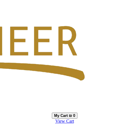
My Cart
₪ 0
View Cart