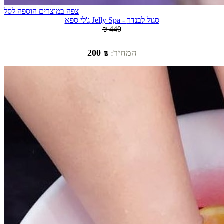
צפה במוצרים
הוספה לסל
ג'לי ספא Jelly Spa - סגול לבנדר
₪ 440
המחיר:
₪ 200