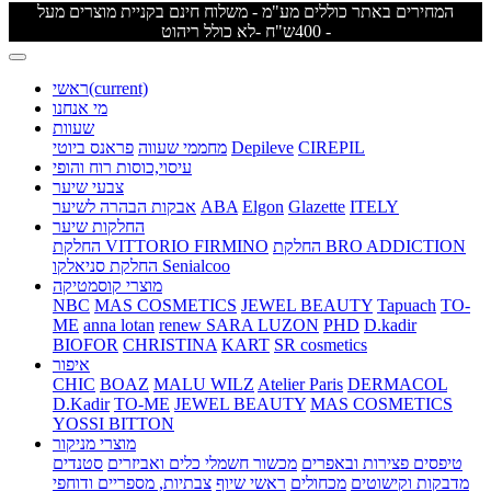
המחירים באתר כוללים מע"מ - משלוח חינם בקניית מוצרים מעל
400ש"ח -לא כולל ריהוט -
(current)
ראשי
מי אנחנו
שעוות
CIREPIL
Depileve
מחממי שעווה
פראנס ביוטי
עיסוי,כוסות רוח והופי
צבעי שיער
ITELY
Glazette
Elgon
ABA
אבקות הבהרה לשיער
החלקות שיער
החלקת BRO ADDICTION
החלקת VITTORIO FIRMINO
החלקת סניאלקו Senialcoo
מוצרי קוסמטיקה
NBC
MAS COSMETICS
JEWEL BEAUTY
Tapuach
TO-
ME
anna lotan
renew
SARA LUZON
PHD
D.kadir
BIOFOR
CHRISTINA
KART
SR cosmetics
איפור
CHIC
BOAZ
MALU WILZ
Atelier Paris
DERMACOL
D.Kadir
TO-ME
JEWEL BEAUTY
MAS COSMETICS
YOSSI BITTON
מוצרי מניקור
טיפסים
פצירות ובאפרים
מכשור חשמלי
כלים ואביזרים
סטנדים
מדבקות וקישוטים
מכחולים
ראשי שיוף
צבתיות, מספריים ודוחפי