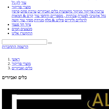
עור
לק ג'ל
מוצרי פדיקור
ערכות פדיקור מניקור מקצועית
כלים ואביזרים
ערכת פחם
פרפין
נוזל אקטיבי לפטרת
צבתיות , מספריים ודוחפי עור
קרם & חמאות
לרגליים ולידיים
פילינג & מלח
מגרדת
מסיר עור קשה
ציוד חד פעמי
מבצעים חמים
התקשרו אלינו
הרשמה
התחברות
ראשי
מוצרי פדיקור
כלים ואביזרים
כלים ואביזרים