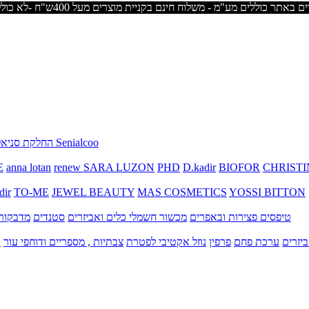
החלקת סניאלקו Senialcoo
E
anna lotan
renew
SARA LUZON
PHD
D.kadir
BIOFOR
CHRISTI
dir
TO-ME
JEWEL BEAUTY
MAS COSMETICS
YOSSI BITTON
טיפסים
פצירות ובאפרים
מכשור חשמלי
כלים ואביזרים
סטנדים
מדבקות 
יזרים
ערכת פחם
פרפין
נוזל אקטיבי לפטרת
צבתיות , מספריים ודוחפי עור
ק