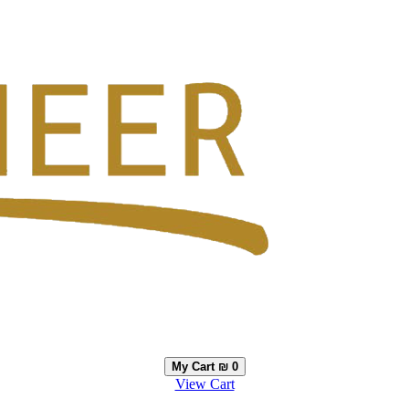
My Cart
₪ 0
View Cart