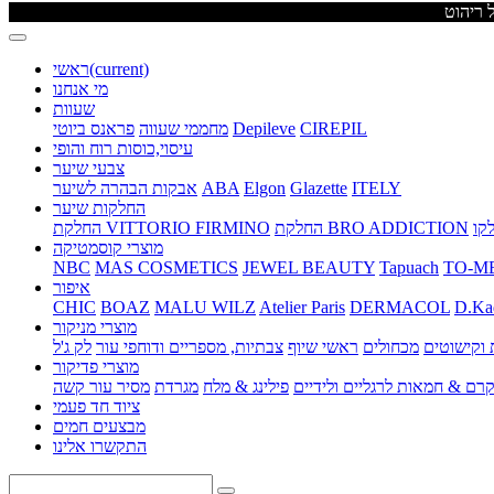
(current)
ראשי
מי אנחנו
שעוות
CIREPIL
Depileve
מחממי שעווה
פראנס ביוטי
עיסוי,כוסות רוח והופי
צבעי שיער
ITELY
Glazette
Elgon
ABA
אבקות הבהרה לשיער
החלקות שיער
החלקת BRO ADDICTION
החלקת VITTORIO FIRMINO
מוצרי קוסמטיקה
NBC
MAS COSMETICS
JEWEL BEAUTY
Tapuach
TO-M
איפור
CHIC
BOAZ
MALU WILZ
Atelier Paris
DERMACOL
D.Ka
מוצרי מניקור
וקישוטים
מכחולים
ראשי שיוף
צבתיות, מספריים ודוחפי עור
לק ג'ל
מוצרי פדיקור
רם & חמאות לרגליים ולידיים
פילינג & מלח
מגרדת
מסיר עור קשה
ציוד חד פעמי
מבצעים חמים
התקשרו אלינו