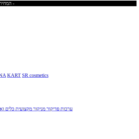
המחירים באתר כוללים מע"מ - משלוח חינם בקניית מוצרים מעל 400ש"ח -לא כולל ריהוט -
NA
KART
SR cosmetics
ערכות פדיקור מניקור מקצועית
כלים ואב