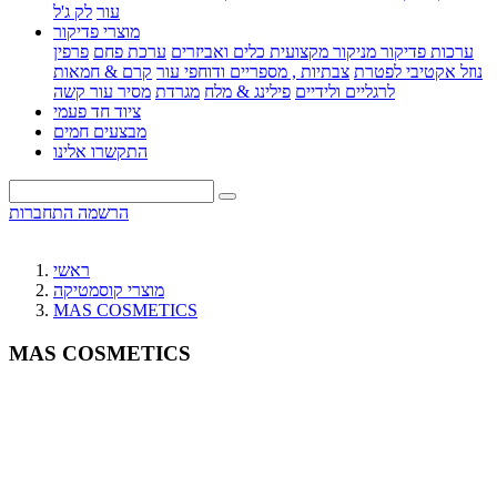
עור
לק ג'ל
מוצרי פדיקור
ערכות פדיקור מניקור מקצועית
כלים ואביזרים
ערכת פחם
פרפין
נוזל אקטיבי לפטרת
צבתיות , מספריים ודוחפי עור
קרם & חמאות
לרגליים ולידיים
פילינג & מלח
מגרדת
מסיר עור קשה
ציוד חד פעמי
מבצעים חמים
התקשרו אלינו
הרשמה
התחברות
ראשי
מוצרי קוסמטיקה
MAS COSMETICS
MAS COSMETICS