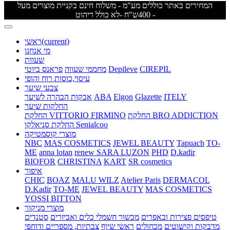
המחירים באתר כוללים מע"מ - משלוח חינם בקניית מוצרים מעל
400ש"ח -לא כולל ריהוט -
(current)
ראשי
מי אנחנו
שעוות
CIREPIL
Depileve
מחממי שעווה
פראנס ביוטי
עיסוי,כוסות רוח והופי
צבעי שיער
ITELY
Glazette
Elgon
ABA
אבקות הבהרה לשיער
החלקות שיער
החלקת BRO ADDICTION
החלקת VITTORIO FIRMINO
החלקת סניאלקו Senialcoo
מוצרי קוסמטיקה
NBC
MAS COSMETICS
JEWEL BEAUTY
Tapuach
TO-
ME
anna lotan
renew
SARA LUZON
PHD
D.kadir
BIOFOR
CHRISTINA
KART
SR cosmetics
איפור
CHIC
BOAZ
MALU WILZ
Atelier Paris
DERMACOL
D.Kadir
TO-ME
JEWEL BEAUTY
MAS COSMETICS
YOSSI BITTON
מוצרי מניקור
טיפסים
פצירות ובאפרים
מכשור חשמלי
כלים ואביזרים
סטנדים
מדבקות וקישוטים
מכחולים
ראשי שיוף
צבתיות, מספריים ודוחפי