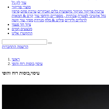
עור
לק ג'ל
מוצרי פדיקור
ערכות פדיקור מניקור מקצועית
כלים ואביזרים
ערכת פחם
פרפין
נוזל אקטיבי לפטרת
צבתיות , מספריים ודוחפי עור
קרם & חמאות
לרגליים ולידיים
פילינג & מלח
מגרדת
מסיר עור קשה
ציוד חד פעמי
מבצעים חמים
התקשרו אלינו
הרשמה
התחברות
ראשי
עיסוי,כוסות רוח והופי
עיסוי,כוסות רוח והופי