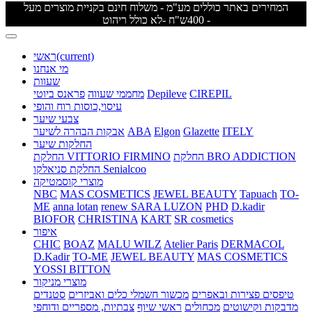
המחירים באתר כוללים מע"מ - משלוח חינם בקניית מוצרים מעל
400ש"ח -לא כולל ריהוט -
(current)
ראשי
מי אנחנו
שעוות
CIREPIL
Depileve
מחממי שעווה
פראנס ביוטי
עיסוי,כוסות רוח והופי
צבעי שיער
ITELY
Glazette
Elgon
ABA
אבקות הבהרה לשיער
החלקות שיער
החלקת BRO ADDICTION
החלקת VITTORIO FIRMINO
החלקת סניאלקו Senialcoo
מוצרי קוסמטיקה
NBC
MAS COSMETICS
JEWEL BEAUTY
Tapuach
TO-
ME
anna lotan
renew
SARA LUZON
PHD
D.kadir
BIOFOR
CHRISTINA
KART
SR cosmetics
איפור
CHIC
BOAZ
MALU WILZ
Atelier Paris
DERMACOL
D.Kadir
TO-ME
JEWEL BEAUTY
MAS COSMETICS
YOSSI BITTON
מוצרי מניקור
טיפסים
פצירות ובאפרים
מכשור חשמלי
כלים ואביזרים
סטנדים
מדבקות וקישוטים
מכחולים
ראשי שיוף
צבתיות, מספריים ודוחפי