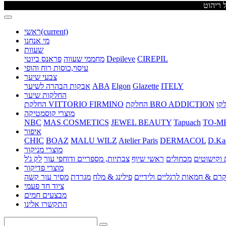
(current)
ראשי
מי אנחנו
שעוות
CIREPIL
Depileve
מחממי שעווה
פראנס ביוטי
עיסוי,כוסות רוח והופי
צבעי שיער
ITELY
Glazette
Elgon
ABA
אבקות הבהרה לשיער
החלקות שיער
החלקת BRO ADDICTION
החלקת VITTORIO FIRMINO
מוצרי קוסמטיקה
NBC
MAS COSMETICS
JEWEL BEAUTY
Tapuach
TO-M
איפור
CHIC
BOAZ
MALU WILZ
Atelier Paris
DERMACOL
D.Ka
מוצרי מניקור
וקישוטים
מכחולים
ראשי שיוף
צבתיות, מספריים ודוחפי עור
לק ג'ל
מוצרי פדיקור
רם & חמאות לרגליים ולידיים
פילינג & מלח
מגרדת
מסיר עור קשה
ציוד חד פעמי
מבצעים חמים
התקשרו אלינו