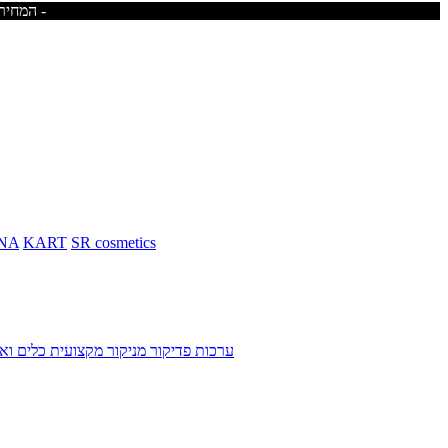
המחירים באתר כוללים מע"מ - משלוח חינם בקניית מוצרים מעל 400ש"ח -לא כולל ריהוט -
NA
KART
SR cosmetics
ערכות פדיקור מניקור מקצועית
כלים ואב