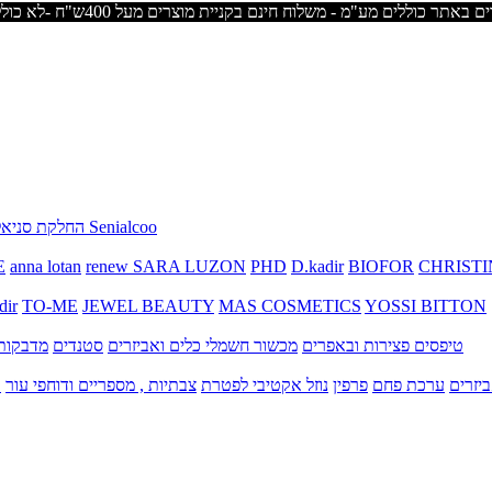
החלקת סניאלקו Senialcoo
E
anna lotan
renew
SARA LUZON
PHD
D.kadir
BIOFOR
CHRISTI
dir
TO-ME
JEWEL BEAUTY
MAS COSMETICS
YOSSI BITTON
טיפסים
פצירות ובאפרים
מכשור חשמלי
כלים ואביזרים
סטנדים
מדבקות 
יזרים
ערכת פחם
פרפין
נוזל אקטיבי לפטרת
צבתיות , מספריים ודוחפי עור
ק