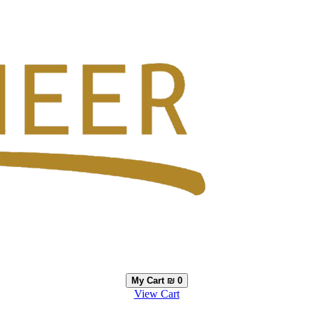
My Cart
₪ 0
View Cart