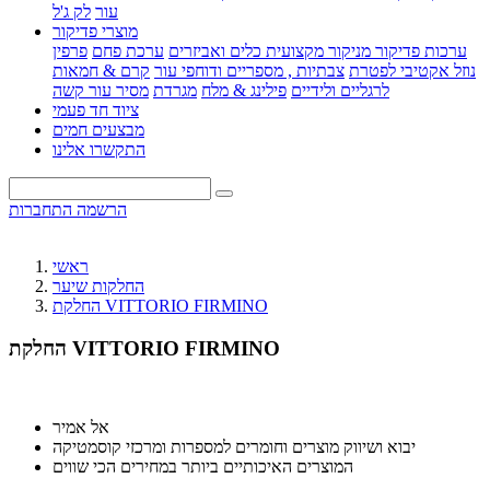
עור
לק ג'ל
מוצרי פדיקור
ערכות פדיקור מניקור מקצועית
כלים ואביזרים
ערכת פחם
פרפין
נוזל אקטיבי לפטרת
צבתיות , מספריים ודוחפי עור
קרם & חמאות
לרגליים ולידיים
פילינג & מלח
מגרדת
מסיר עור קשה
ציוד חד פעמי
מבצעים חמים
התקשרו אלינו
הרשמה
התחברות
ראשי
החלקות שיער
החלקת VITTORIO FIRMINO
החלקת VITTORIO FIRMINO
אל אמיר
יבוא ושיווק מוצרים וחומרים למספרות ומרכזי קוסמטיקה
המוצרים האיכותיים ביותר במחירים הכי שווים