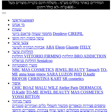
המחירים באתר כוללים מע"מ - משלוח חינם בקניית מוצרים מעל
400ש"ח -לא כולל ריהוט -
(current)
ראשי
מי אנחנו
שעוות
CIREPIL
Depileve
מחממי שעווה
פראנס ביוטי
עיסוי,כוסות רוח והופי
צבעי שיער
ITELY
Glazette
Elgon
ABA
אבקות הבהרה לשיער
החלקות שיער
החלקת BRO ADDICTION
החלקת VITTORIO FIRMINO
החלקת סניאלקו Senialcoo
מוצרי קוסמטיקה
NBC
MAS COSMETICS
JEWEL BEAUTY
Tapuach
TO-
ME
anna lotan
renew
SARA LUZON
PHD
D.kadir
BIOFOR
CHRISTINA
KART
SR cosmetics
איפור
CHIC
BOAZ
MALU WILZ
Atelier Paris
DERMACOL
D.Kadir
TO-ME
JEWEL BEAUTY
MAS COSMETICS
YOSSI BITTON
מוצרי מניקור
טיפסים
פצירות ובאפרים
מכשור חשמלי
כלים ואביזרים
סטנדים
מדבקות וקישוטים
מכחולים
ראשי שיוף
צבתיות, מספריים ודוחפי