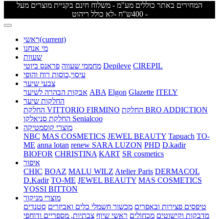
המחירים באתר כוללים מע"מ - משלוח חינם בקניית מוצרים מעל
400ש"ח -לא כולל ריהוט -
(current)
ראשי
מי אנחנו
שעוות
CIREPIL
Depileve
מחממי שעווה
פראנס ביוטי
עיסוי,כוסות רוח והופי
צבעי שיער
ITELY
Glazette
Elgon
ABA
אבקות הבהרה לשיער
החלקות שיער
החלקת BRO ADDICTION
החלקת VITTORIO FIRMINO
החלקת סניאלקו Senialcoo
מוצרי קוסמטיקה
NBC
MAS COSMETICS
JEWEL BEAUTY
Tapuach
TO-
ME
anna lotan
renew
SARA LUZON
PHD
D.kadir
BIOFOR
CHRISTINA
KART
SR cosmetics
איפור
CHIC
BOAZ
MALU WILZ
Atelier Paris
DERMACOL
D.Kadir
TO-ME
JEWEL BEAUTY
MAS COSMETICS
YOSSI BITTON
מוצרי מניקור
טיפסים
פצירות ובאפרים
מכשור חשמלי
כלים ואביזרים
סטנדים
מדבקות וקישוטים
מכחולים
ראשי שיוף
צבתיות, מספריים ודוחפי