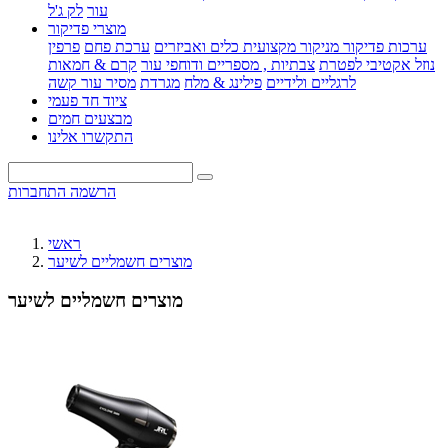
עור
לק ג'ל
מוצרי פדיקור
ערכות פדיקור מניקור מקצועית
כלים ואביזרים
ערכת פחם
פרפין
נוזל אקטיבי לפטרת
צבתיות , מספריים ודוחפי עור
קרם & חמאות
לרגליים ולידיים
פילינג & מלח
מגרדת
מסיר עור קשה
ציוד חד פעמי
מבצעים חמים
התקשרו אלינו
הרשמה
התחברות
ראשי
מוצרים חשמליים לשיער
מוצרים חשמליים לשיער