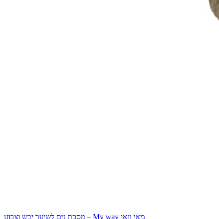
מסכת נים לשיער יבש וצבוע – My way מאי וואי