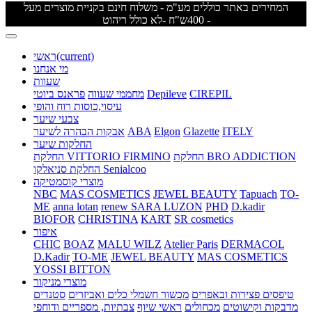
המחירים באתר כוללים מע"מ - משלוח חינם בקניית מוצרים מעל
400ש"ח -לא כולל ריהוט -
(current)
ראשי
מי אנחנו
שעוות
CIREPIL
Depileve
מחממי שעווה
פראנס ביוטי
עיסוי,כוסות רוח והופי
צבעי שיער
ITELY
Glazette
Elgon
ABA
אבקות הבהרה לשיער
החלקות שיער
החלקת BRO ADDICTION
החלקת VITTORIO FIRMINO
החלקת סניאלקו Senialcoo
מוצרי קוסמטיקה
NBC
MAS COSMETICS
JEWEL BEAUTY
Tapuach
TO-
ME
anna lotan
renew
SARA LUZON
PHD
D.kadir
BIOFOR
CHRISTINA
KART
SR cosmetics
איפור
CHIC
BOAZ
MALU WILZ
Atelier Paris
DERMACOL
D.Kadir
TO-ME
JEWEL BEAUTY
MAS COSMETICS
YOSSI BITTON
מוצרי מניקור
טיפסים
פצירות ובאפרים
מכשור חשמלי
כלים ואביזרים
סטנדים
מדבקות וקישוטים
מכחולים
ראשי שיוף
צבתיות, מספריים ודוחפי