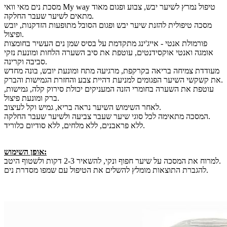
מסכת נים מאי וואי My way טיפול נמרץ לשיער יבש, צבוע ופגום מאוד
מתאים לשיער שעבר החלקה.
מסכה טיפולית להזנת שיער יבש ופגום הסובל מתופעות הזדקנות, יובש
ופיצול.
פורמולת אנטי - אייג'ינג מתקדמת על בסיס שמן נים העשיר בחומצות
אומגה ואנטי אוקסידנטים, עוטפת את סיב השערה הלחות ומונעת נזקי
סביבה וקרינה.
מעודדת צמיחה בריאה בקרקפת, מרגיעה מתח ומונעת יובש, בונה מחדש
את קשקשי השיער הפגומים למניעת דהיית צבע והחזרת הגמישות והברק.
עוטפת את השערה בחומרי הזנה המעניקים יכולת סירוק קלה, גמישות,
ברק ומונעת פיצול.
לאחר השימוש השיער נראה בריא, גמיש וקל לעיצוב.
המסכה מתאימה לכל סוגי שיער שעבר צביעה ולשיער שעבר החלקה.
ללא פראבנים, ללא מלחים, ללא סודיום כלוריד.
אופן השימוש:
למרוח את המסכה על שיער חפוף ונקי, להשאיר 2-3 דקות ולשטוף היטב.
להגברת התוצאות מומלץ להשלים את הטיפול עם שמפו מסדרת נים.