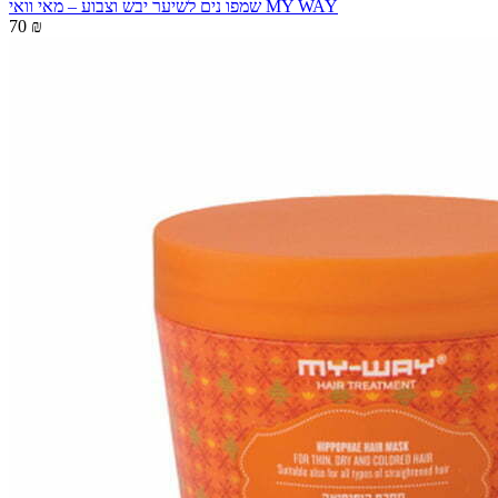
שמפו נים לשיער יבש וצבוע – מאי וואי MY WAY
70 ₪