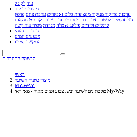
עור
לק ג'ל
מוצרי פדיקור
ערכות פדיקור מניקור מקצועית
כלים ואביזרים
ערכת פחם
פרפין
נוזל אקטיבי לפטרת
צבתיות , מספריים ודוחפי עור
קרם & חמאות
לרגליים ולידיים
פילינג & מלח
מגרדת
מסיר עור קשה
ציוד חד פעמי
מבצעים חמים
התקשרו אלינו
הרשמה
התחברות
ראשי
מוצרי טיפוח השיער
MY-WAY
מסכת נים לשיער יבש, צבוע ופגום מאוד - מאי וואי My-Way