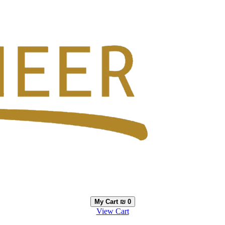
My Cart
₪ 0
View Cart