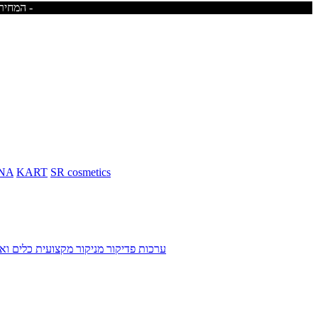
המחירים באתר כוללים מע"מ - משלוח חינם בקניית מוצרים מעל 400ש"ח -לא כולל ריהוט -
NA
KART
SR cosmetics
ערכות פדיקור מניקור מקצועית
כלים ואב