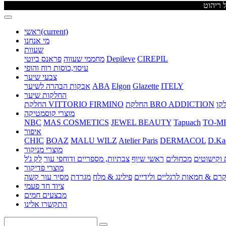
(current)
ראשי
מי אנחנו
שעוות
CIREPIL
Depileve
מחממי שעווה
פראנס ביוטי
עיסוי,כוסות רוח והופי
צבעי שיער
ITELY
Glazette
Elgon
ABA
אבקות הבהרה לשיער
החלקות שיער
החלקת BRO ADDICTION
החלקת VITTORIO FIRMINO
מוצרי קוסמטיקה
NBC
MAS COSMETICS
JEWEL BEAUTY
Tapuach
TO-M
איפור
CHIC
BOAZ
MALU WILZ
Atelier Paris
DERMACOL
D.Ka
מוצרי מניקור
וקישוטים
מכחולים
ראשי שיוף
צבתיות, מספריים ודוחפי עור
לק ג'ל
מוצרי פדיקור
רם & חמאות לרגליים ולידיים
פילינג & מלח
מגרדת
מסיר עור קשה
ציוד חד פעמי
מבצעים חמים
התקשרו אלינו