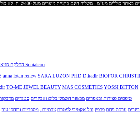
החלקת סניאלקו Senialcoo
E
anna lotan
renew
SARA LUZON
PHD
D.kadir
BIOFOR
CHRISTI
dir
TO-ME
JEWEL BEAUTY
MAS COSMETICS
YOSSI BITTON
טיפסים
פצירות ובאפרים
מכשור חשמלי
כלים ואביזרים
סטנדים
מדבקות 
יזרים
ערכת פחם
פרפין
נוזל אקטיבי לפטרת
צבתיות , מספריים ודוחפי עור
ק